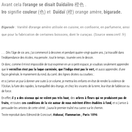
Avant cela
l’orange se disait Daïdaïiro
橙色 .
Iro
signifie
couleur
(色) et
Daïdaï
(橙) orange amère,
bigarade.
Bigarade
: Variété d’orange amère utilisée en cuisine, en confiserie, en parfumerie, ainsi
que pour la fabrication de certaines boissons, dont le curaçao. (Source www.cnrtl .fr)
. . . Dès l’âge de six ans, j’ai commencé à dessiner, et pendant quatre-vingt-quatre ans, j’ai travaillé dans
l’indépendance des écoles, ma pensée , tout le temps , tournée vers le dessin.
Or donc, comme il m’est impossible de tout exprimer en un si petit espace, je voudrais seulement apprendre
que le
vermillon n’est pas la laque carminée, que l’indigo n’est pas le vert,
et aussi apprendre, d’une
façon générale, le maniement du rond, du carré, des lignes droites ou courbes ;
et si j’arrive un jour à donner une suite à ce volume, je mettrai les enfants en état de rendre la violence de
l’Océan, la fuite des rapides, la tranquillité des étangs, et chez les vivants de la terre, leur état de faiblesse ou
de force.
En effet,
il y a des oiseaux qui ne volent pas très haut,
des
arbres à fleurs qui ne produisent pas de
fruits,
et toutes
ces conditions de la vie autour de nous méritent d’être étudiées à fond,
et si j’arrive à
persuader les artistes de cette vérité , j’aurai le premier
traîné ma canne
sur le chemin.
Texte reproduit dans Edmond de Goncourt,
Hokusai,
Flammarion , Paris 1896