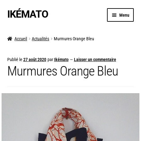
IKÉMATO
Menu
MES VALEURS
Accueil
Actualités
Murmures Orange Bleu
BOUTIQUE
Publié le
27 août 2020
par
Ikémato
—
Laisser un commentaire
MES VOYAGES AU JAPON
Murmures Orange Bleu
ACTU / BLOG
CRÉATIONS