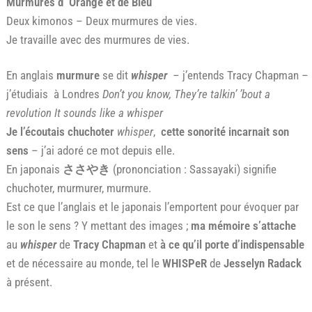
Murmures d’ Orange et de Bleu
Deux kimonos – Deux murmures de vies.
Je travaille avec des murmures de vies.
En anglais
murmure
se dit
whisper
– j’entends Tracy Chapman –
j’étudiais à Londres
Don’t you know, They’re talkin’ ’bout a
revolution It sounds like a whisper
Je l’écoutais chuchoter
whisper
,
cette sonorité incarnait son
sens
– j’ai adoré ce mot depuis elle.
En japonais
ささやき
(prononciation : Sassayaki) signifie
chuchoter, murmurer, murmure.
Est ce que l’anglais et le japonais l’emportent pour évoquer par
le son le sens ? Y mettant des images ;
ma mémoire s’attache
au
whisper
de
Tracy Chapman
et
à ce qu’il porte d’indispensable
et de nécessaire au monde, tel le
WHISPeR
de
Jesselyn Radack
à présent.