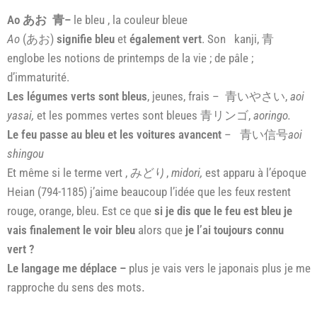
Ao
あお 青
–
le bleu , la couleur bleue
Ao
(あお)
signifie bleu
et
également vert
. Son kanji, 青
englobe les notions de printemps de la vie ; de pâle ;
d’immaturité.
Les légumes verts sont bleus
, jeunes, frais – 青いやさい,
aoi
yasai,
et les pommes vertes sont bleues 青リンゴ,
aoringo.
Le feu passe au bleu et les voitures avancent
– 青い信号
aoi
shingou
Et même si le terme vert , みどり,
midori,
est apparu à l’époque
Heian (794-1185) j’aime beaucoup l’idée que les feux restent
rouge, orange, bleu. Est ce que
si je dis que le feu est bleu je
vais finalement le voir bleu
alors que
je l’ai toujours connu
vert ?
Le langage me déplace –
plus je vais vers le japonais plus je me
rapproche du sens des mots
.