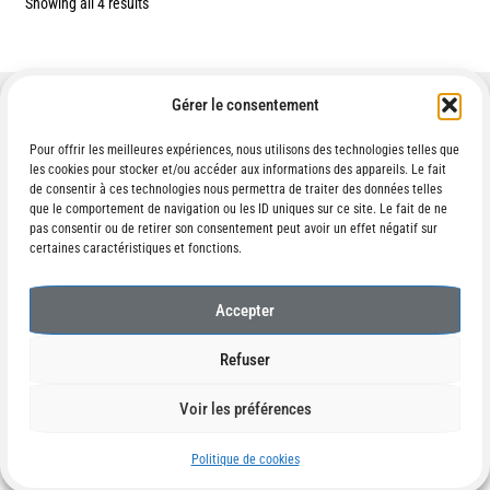
Showing all 4 results
Gérer le consentement
Pour offrir les meilleures expériences, nous utilisons des technologies telles que
les cookies pour stocker et/ou accéder aux informations des appareils. Le fait
Contact :
de consentir à ces technologies nous permettra de traiter des données telles
ikematovouillemin(at)gmail.com
que le comportement de navigation ou les ID uniques sur ce site. Le fait de ne
pas consentir ou de retirer son consentement peut avoir un effet négatif sur
certaines caractéristiques et fonctions.
Accepter
© IKÉMATO 2026
Refuser
Built with WooCommerce
.
Voir les préférences
0
Politique de cookies
Search
Search